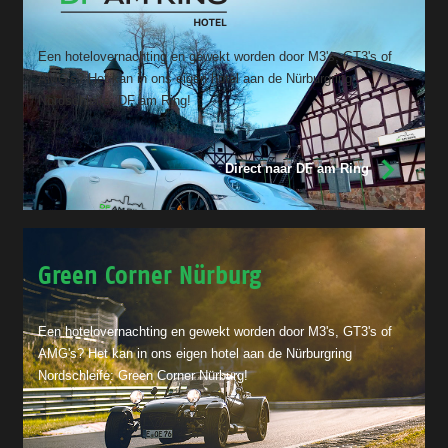
Een hotelovernachting en gewekt worden door M3's, GT3's of
AMG's? Het kan in ons eigen hotel aan de Nürburgring
Nordschleife: DF am Ring!
Direct naar DF am Ring
Green Corner Nürburg
Een hotelovernachting en gewekt worden door M3's, GT3's of
AMG's? Het kan in ons eigen hotel aan de Nürburgring
Nordschleife: Green Corner Nürburg!