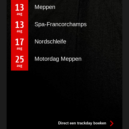
13
Meppen
aug
13
Spa-Francorchamps
aug
17
Nordschleife
aug
25
Motordag Meppen
aug
Direct een trackday boeken