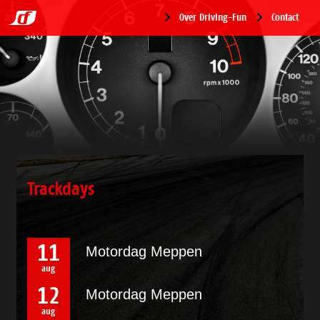
Over Driving-Fun
Contact
Trackdays
11
Motordag Meppen
aug
12
Motordag Meppen
aug