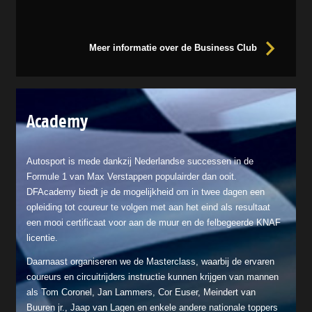
Meer informatie over de Business Club
Academy
Autosport is mede dankzij Nederlandse successen in de
Formule 1 van Max Verstappen populairder dan ooit.
DFAcademy biedt je de mogelijkheid om in twee dagen een
opleiding tot coureur te volgen met aan het eind als resultaat
een mooi certificaat voor aan de muur en de felbegeerde KNAF
licentie.
Daarnaast organiseren we de Masterclass, waarbij de ervaren
coureurs en circuitrijders instructie kunnen krijgen van mannen
als Tom Coronel, Jan Lammers, Cor Euser, Meindert van
Buuren jr., Jaap van Lagen en enkele andere nationale toppers